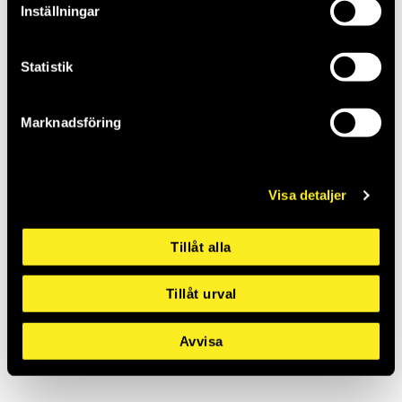
TRÄSKAFT 16OZ
3 ø55mm 986g Tecos
Inställningar
THO986052
WA46941243
Saldo:
1
Saldo:
0
Statistik
Marknadsföring
Visa detaljer
Tillåt alla
Smideshammare
Smideshammare
Tillåt urval
500g Grafitskaft
1500g Grafitskaft
WG67450500
WG67451500
Saldo:
2
Saldo:
2
Avvisa