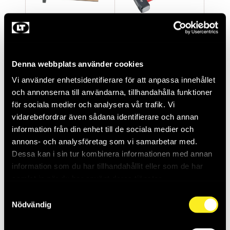
KNOSTER 5KG
MEJSELHAMMARE
KS5000
1,25KG
Denna webbplats använder cookies
THO905025
THO986046
Saldo:
1
Saldo:
1
Vi använder enhetsidentifierare för att anpassa innehållet
och annonserna till användarna, tillhandahålla funktioner
för sociala medier och analysera vår trafik. Vi
vidarebefordrar även sådana identifierare och annan
information från din enhet till de sociala medier och
annons- och analysföretag som vi samarbetar med.
Dessa kan i sin tur kombinera informationen med annan
information som du har tillhandahållit eller som de har
samlat in när du har använt deras tjänster.
Samtyckesval
Nödvändig
GUMMIKLUBBA
Studsfri hammare CH-