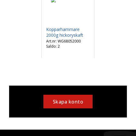
Kopparhammare
2000g hickoryskaft
WG68052000
Saldo:
2
Skapa konto