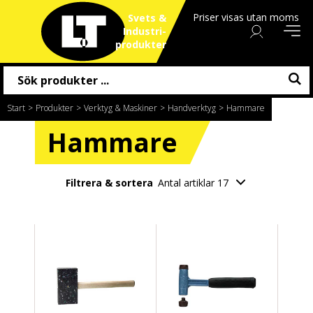
Priser visas utan moms
Svets &
Industri
produkter
Start
/
Produkter
/
Verktyg & Maskiner
/
Handverktyg
/
Hammare
Hammare
Filtrera & sortera
Antal artiklar 17