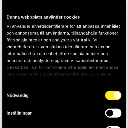
Denna webbplats använder cookies
Vi använder enhetsidentifierare för att anpassa innehållet
och annonserna till användarna, tillhandahålla funktioner
för sociala medier och analysera vår trafik. Vi
vidarebefordrar även sådana identifierare och annan
STÅLSPACKEL 80 MM
BREDSPACKEL TRÄ
information från din enhet till de sociala medier och
100MM
annons- och analysföretag som vi samarbetar med.
THO423592
THO953309
Saldo:
7
Saldo:
5
Dessa kan i sin tur kombinera informationen med annan
information som du har tillhandahållit eller som de har
samlat in när du har använt deras tjänster.
Samtyckesval
Nödvändig
Inställningar