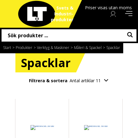
Priser visas utan moms
Svets &
Industri
produkter
Start
/
Produkter
/
Verktyg & Maskiner
/
Måleri & Spackel
/
Spacklar
Spacklar
Filtrera & sortera
Antal artiklar 11