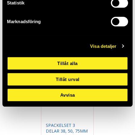
Statistik
STÅLSPACKEL MED
BREDSPACKEL TRÄ
Marknadsföring
HAMMARHUVUD
150MM
25MM
THO953310
THO953386
Saldo:
4
Saldo:
5
Visa detaljer
Tillåt alla
Tillåt urval
Avvisa
SPACKELSET 3
DELAR 38, 50, 75MM