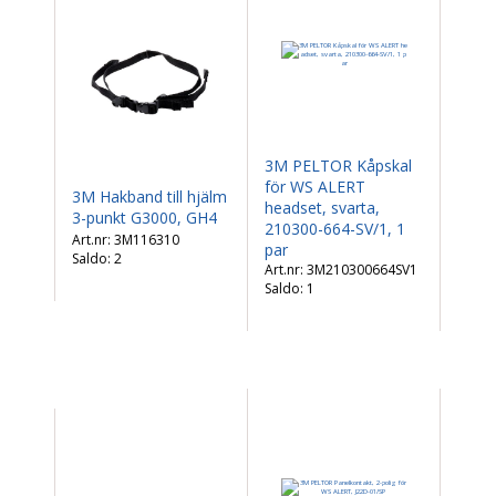
3M PELTOR Kåpskal
för WS ALERT
3M Hakband till hjälm
headset, svarta,
3-punkt G3000, GH4
210300-664-SV/1, 1
3M116310
par
Saldo:
2
3M210300664SV1
Saldo:
1