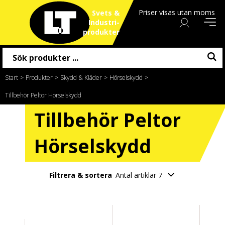
Priser visas utan moms
Svets &
Industri
produkter
Start
/
Produkter
/
Skydd & Kläder
/
Hörselskydd
/
Tillbehör Peltor Hörselskydd
Tillbehör Peltor
Hörselskydd
Filtrera & sortera
Antal artiklar 7