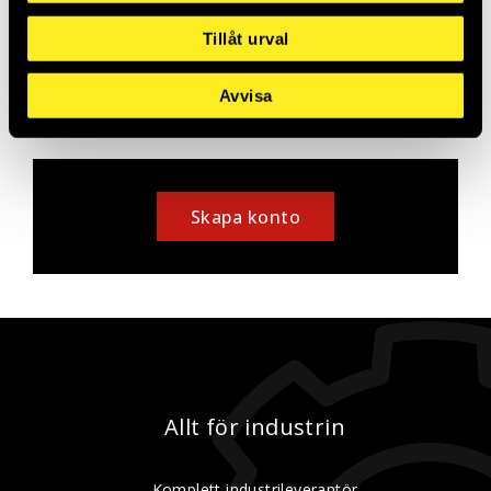
Saldo:
2
Tillåt urval
Avvisa
Skapa konto
Allt för industrin
Komplett industrileverantör