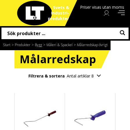
Priser visas utan moms
Svets &
Industri
produkter
Start
/
Produkter
/
Bygg
/
Måleri & Spackel
/
Målarredskap övrigt
Målarredskap
Filtrera & sortera
Antal artiklar 8