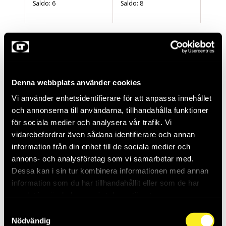
Saldo:
6
Saldo:
8
Denna webbplats använder cookies
Vi använder enhetsidentifierare för att anpassa innehållet
och annonserna till användarna, tillhandahålla funktioner
för sociala medier och analysera vår trafik. Vi
vidarebefordrar även sådana identifierare och annan
TRÅGINSATS 10CM
TRÅGINSATS 18CM
information från din enhet till de sociala medier och
2-PACK
2-PACK
annons- och analysföretag som vi samarbetar med.
THO953279
THO953280
Dessa kan i sin tur kombinera informationen med annan
Saldo:
24
Saldo:
13
information som du har tillhandahållit eller som de har
samlat in när du har använt deras tjänster.
Samtyckesval
Nödvändig