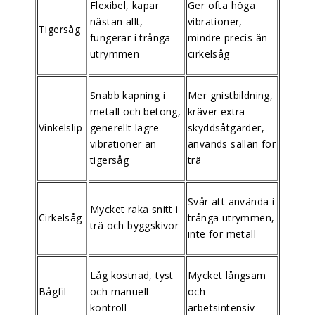
Flexibel, kapar
Ger ofta höga
nästan allt,
vibrationer,
Tigersåg
fungerar i trånga
mindre precis än
utrymmen
cirkelsåg
Snabb kapning i
Mer gnistbildning,
metall och betong,
kräver extra
Vinkelslip
generellt lägre
skyddsåtgärder,
vibrationer än
används sällan för
tigersåg
trä
Svår att använda i
Mycket raka snitt i
Cirkelsåg
trånga utrymmen,
trä och byggskivor
inte för metall
Låg kostnad, tyst
Mycket långsam
Bågfil
och manuell
och
kontroll
arbetsintensiv