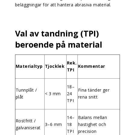
beläggningar för att hantera abrasiva material.
Val av tandning (TPI)
beroende på material
Rek.
Materialtyp
Tjocklek
Kommentar
TPI
18–
Tunnplåt /
Fina tänder ger
< 3 mm
24
plåt
rena snitt
TPI
14–
Balans mellan
Rostfritt /
3–6 mm
18
hastighet och
galvaniserat
TPI
precision