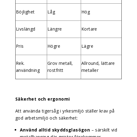
Böjlighet
Låg
Hög
Livslängd
Längre
Kortare
Pris
Högre
Lägre
Rek.
Grov metall,
Allround, lättare
användning
rostfritt
metaller
Säkerhet och ergonomi
Att använda tigersåg i yrkesmiljö ställer krav på
god arbetsmiljö och säkerhet:
Använd alltid skyddsglasögon
– särskilt vid
metallkapning där gnistor förekommer.