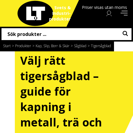
Priser visas utan moms
Svets &
Industri
produkter
Start
/
Produkter
/
Kap, Slip, Borr & Skär
/
Sågblad
/
Tigersågblad
Välj rätt
tigersågblad –
guide för
kapning i
metall, trä och