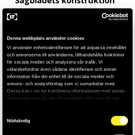
Sågbladets konstruktion
– Tekniska detaljer
Tigersågblad varierar inte bara i material utan
också i konstruktion:
Denna webbplats använder cookies
Tandform
: Rak tandning ger mjukare snitt,
Vi använder enhetsidentifierare för att anpassa innehållet
medan krokig tandning skär mer aggressivt.
och annonserna till användarna, tillhandahålla funktioner
Variabel tandning (t.ex. 10–14 TPI) ger både
för sociala medier och analysera vår trafik. Vi
snabbhet och kontroll.
vidarebefordrar även sådana identifierare och annan
information från din enhet till de sociala medier och
Tanddelning
: Avståndet mellan tänderna
annons- och analysföretag som vi samarbetar med.
påverkar hur snabbt och fint bladet skär.
Dessa kan i sin tur kombinera informationen med annan
Grovtandade blad (lägre TPI) lämpar sig för
information som du har tillhandahållit eller som de har
grövre material.
samlat in när du har använt deras tjänster.
Bladtjocklek
: Tjockare blad ger rakare snitt
Samtyckesval
och bättre hållbarhet vid kapning av grov metall.
Nödvändig
Tunnare blad passar bättre vid trånga
utrymmen.