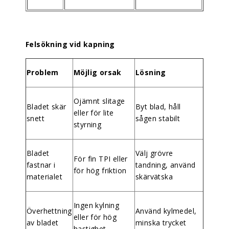
Felsökning vid kapning
Problem
Möjlig orsak
Lösning
Ojämnt slitage
Bladet skär
Byt blad, håll
eller för lite
snett
sågen stabilt
styrning
Bladet
Välj grövre
För fin TPI eller
fastnar i
tandning, använd
för hög friktion
materialet
skärvätska
Ingen kylning
Överhettning
Använd kylmedel,
eller för hög
av bladet
minska trycket
hastighet