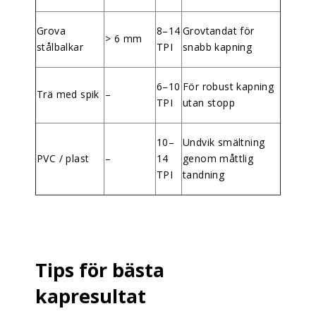
Grova
8–14
Grovtandat för
> 6 mm
stålbalkar
TPI
snabb kapning
6–10
För robust kapning
Trä med spik
–
TPI
utan stopp
10–
Undvik smältning
PVC / plast
–
14
genom måttlig
TPI
tandning
Tips för bästa
kapresultat