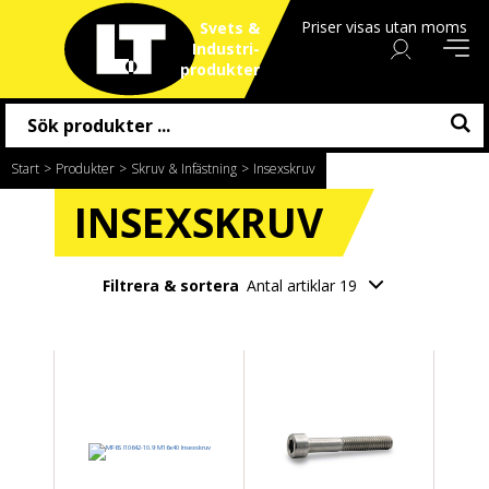
Priser visas utan moms
Svets &
Industri
produkter
Start
/
Produkter
/
Skruv & Infästning
/
Insexskruv
INSEXSKRUV
Filtrera & sortera
Antal artiklar 19