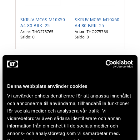
SKRUV MC6S M10X50
SKRUV MC6S M10X60
A4-80 BRK=25
A4-80 BRK=25
THO275765
THO275766
Saldo:
0
Saldo:
0
Denna webbplats använder cookies
Vi använder enhetsidentifierare för att anpassa innehållet
och annonserna till användarna, tillhandahålla funktioner
för sociala medier och analysera vår trafik. Vi
vidarebefordrar även sådana identifierare och annan
SKRUV MF6S M6X30
SKRUV MF6S M8X30
information från din enhet till de sociala medier och
A4 BRK=50
A4 BRK=50
annons- och analysföretag som vi samarbetar med.
THO275772
THO275774