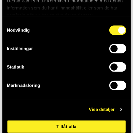
Dessa kan i sin tur kombinera informationen med annan
Saldo:
0
Saldo:
0
information som du har tillhandahållit eller som de har
samlat in när du har använt deras tjänster.
Samtyckesval
Nödvändig
Inställningar
Statistik
SKRUV MF6S M8X40
SKRUV MF6S M8X50
Marknadsföring
A4 BRK=25
A4 BRK=25
THO275775
THO275776
Saldo:
0
Saldo:
0
Visa detaljer
Tillåt alla