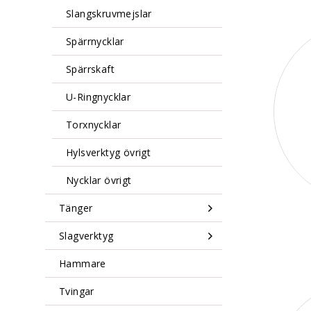
Slangskruvmejslar
Spärrnycklar
Spärrskaft
U-Ringnycklar
Torxnycklar
Hylsverktyg övrigt
Nycklar övrigt
Tänger
Slagverktyg
Hammare
Tvingar