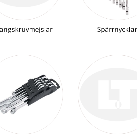
langskruvmejslar
Spärrnyckla