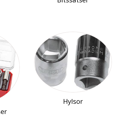
Hylsor
ser