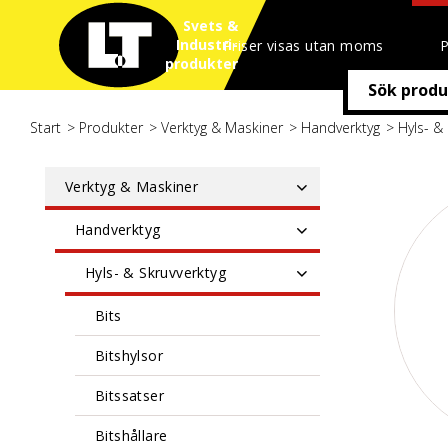
Svets &
Industri
Priser visas utan moms
P
produkter
Start
/
Produkter
/
Verktyg & Maskiner
/
Handverktyg
/
Hyls- &
Verktyg & Maskiner
Handverktyg
Hyls- & Skruvverktyg
Bits
Bitshylsor
Bitssatser
Bitshållare