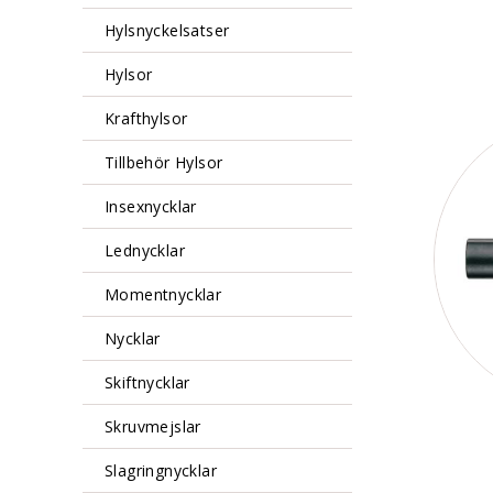
Hylsnyckelsatser
Hylsor
Krafthylsor
Tillbehör Hylsor
Insexnycklar
Lednycklar
Momentnycklar
Nycklar
Skiftnycklar
Skruvmejslar
Slagringnycklar