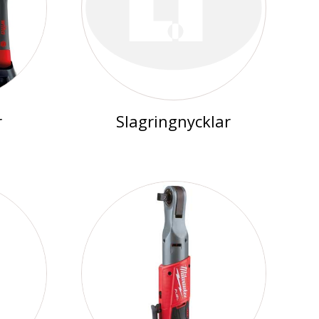
r
Slagringnycklar