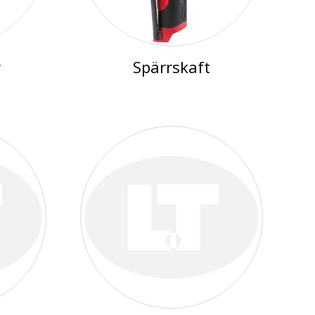
r
Spärrskaft