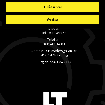
Tillåt urval
LT Svets & Industriprodukter AB
Avvisa
E-post:
info@ltsvets.se
Telefon:
031-42 34 03
Adress:
Ruskvädersgatan 3B
418 34 Göteborg
Org.nr:
556376-5337