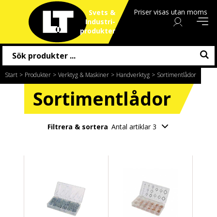
Priser visas utan moms
Svets &
Industri
produkter
Start
/
Produkter
/
Verktyg & Maskiner
/
Handverktyg
/
Sortimentlådor
Sortimentlådor
Filtrera & sortera
Antal artiklar 3