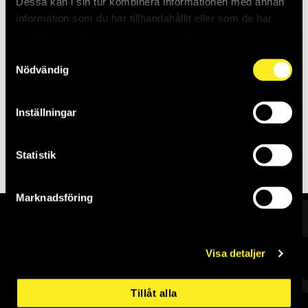
Dessa kan i sin tur kombinera informationen med annan
Saldo:
1
information som du har tillhandahållit eller som de har
samlat in när du har använt deras tjänster.
Samtyckesval
Nödvändig
Inställningar
Skapa konto
Statistik
Marknadsföring
Visa detaljer
Allt för industrin
Tillåt alla
Komplett industrileverantör