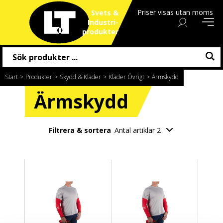
Priser visas utan moms
Svets &
Industri
produkter
Start
/
Produkter
/
Skydd & Kläder
/
Kläder Övrigt
/
Ärmskydd
Ärmskydd
Filtrera & sortera
Antal artiklar 2