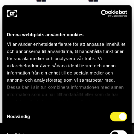
ÄRMSKYDD
ÄRMSKYDD
SKÄRSKYDD C -
SKÄRSKYDD C -
40CM
45CM
Denna webbplats använder cookies
MW4932478584
MW4932478585
Saldo:
1
Saldo:
0
Vi använder enhetsidentifierare för att anpassa innehållet
och annonserna till användarna, tillhandahålla funktioner
för sociala medier och analysera vår trafik. Vi
vidarebefordrar även sådana identifierare och annan
information från din enhet till de sociala medier och
annons- och analysföretag som vi samarbetar med.
Dessa kan i sin tur kombinera informationen med annan
information som du har tillhandahållit eller som de har
Skapa konto
samlat in när du har använt deras tjänster.
Samtyckesval
Nödvändig