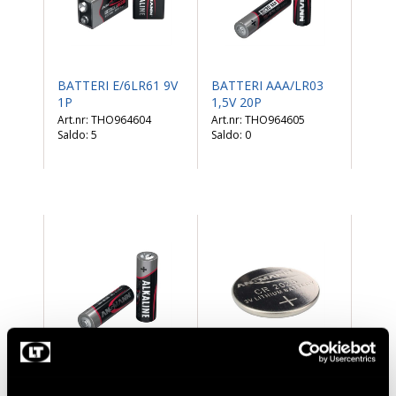
BATTERI E/6LR61 9V
BATTERI AAA/LR03
1P
1,5V 20P
THO964604
THO964605
Saldo:
5
Saldo:
0
BATTERI AA/LR6 1,5V
KNAPPCELLSBATTERI