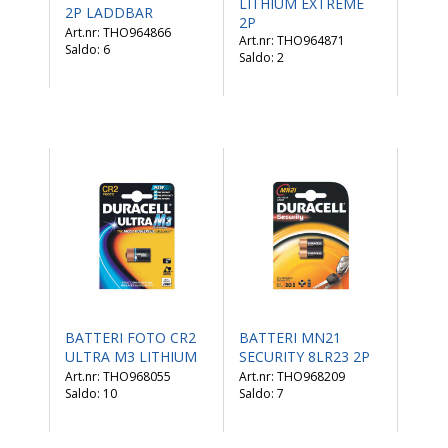
LITHIUM EXTREME
2P LADDBAR
2P
THO964866
THO964871
Saldo:
6
Saldo:
2
BATTERI FOTO CR2
BATTERI MN21
ULTRA M3 LITHIUM
SECURITY 8LR23 2P
THO968055
THO968209
Saldo:
10
Saldo:
7