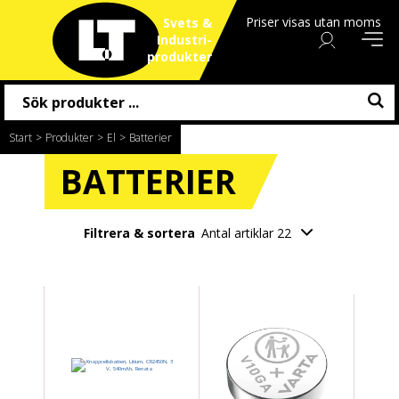
Priser visas utan moms
Svets &
Industri
produkter
Start
/
Produkter
/
El
/
Batterier
BATTERIER
Filtrera & sortera
Antal artiklar 22