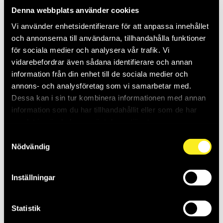
20P
CR2025/3V 1P
Denna webbplats använder cookies
THO964606
THO964608
Saldo:
0
Saldo:
12
Vi använder enhetsidentifierare för att anpassa innehållet
och annonserna till användarna, tillhandahålla funktioner
för sociala medier och analysera vår trafik. Vi
vidarebefordrar även sådana identifierare och annan
information från din enhet till de sociala medier och
annons- och analysföretag som vi samarbetar med.
Dessa kan i sin tur kombinera informationen med annan
information som du har tillhandahållit eller som de har
samlat in när du har använt deras tjänster.
Samtyckesval
Nödvändig
KNAPPCELLSBATTERI
KNAPPCELLSBATTERI
LR44/1,5V 1P
CR2016/3V 1P
Inställningar
THO964609
THO964816
Saldo:
11
Saldo:
19
Statistik