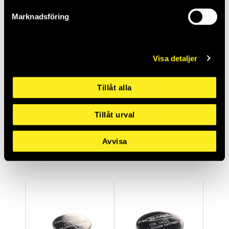
Marknadsföring
Visa detaljer
Tillåt alla
KNAPPCELLSBATTERI
BATTERI LITHIUM
Tillåt urval
CR2450/3V 1P
AAA 4P LADDBART
THO964817
THO964847
Saldo:
10
Saldo:
2
Avvisa