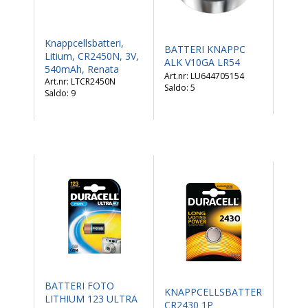
Knappcellsbatteri,
BATTERI KNAPPC
Litium, CR2450N, 3V,
ALK V10GA LR54
540mAh, Renata
LU644705154
LTCR2450N
Saldo:
5
Saldo:
9
BATTERI FOTO
KNAPPCELLSBATTERI
LITHIUM 123 ULTRA
CR2430 1P