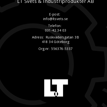
LT Svets & Industriprodukter AB
E-post:
info@ltsvets.se
Telefon:
031-42 34 03
Adress:
Ruskvädersgatan 3B
418 34 Göteborg
Org.nr:
556376-5337