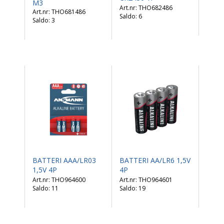
M3
THO682486
THO681486
Saldo:
6
Saldo:
3
BATTERI AAA/LR03
BATTERI AA/LR6 1,5V
1,5V 4P
4P
THO964600
THO964601
Saldo:
11
Saldo:
19