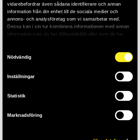
vidarebefordrar även sådana identifierare och annan
information från din enhet till de sociala medier och
annons- och analysföretag som vi samarbetar med.
Dessa kan i sin tur kombinera informationen med annan
information som du har tillhandahållit eller som de har
samlat in när du har använt deras tjänster.
Samtyckesval
Nödvändig
BRICKA BRB
BRICKA S4B 22X60X5
6,4X12X1,5 FZV
FZB BRK=25
Inställningar
BRK=500
THO278009
THO277750
Saldo:
0
Saldo:
0
Statistik
Marknadsföring