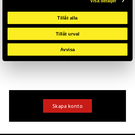
Visa detaljer
Tillåt alla
Tillåt urval
BRICKA S4B 11X30X3
BRICKA S4B 22X60X5
FZV BRK=100
FZV BRK=25
THO278027
THO278033
Avvisa
Saldo:
0
Saldo:
0
Skapa konto