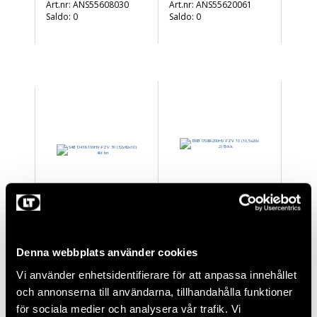
ANS55608030
ANS55620061
Saldo:
0
Saldo:
0
BRB I7089-200HV-
S4B D436-100HV-FZV
FZV 10 (10,5x20x2)
30 (32x60x10) 4kt bri
Brick
ANS55630060
Denna webbplats använder cookies
ANS83910000
Saldo:
30
Saldo:
0
Vi använder enhetsidentifierare för att anpassa innehållet
och annonserna till användarna, tillhandahålla funktioner
för sociala medier och analysera vår trafik. Vi