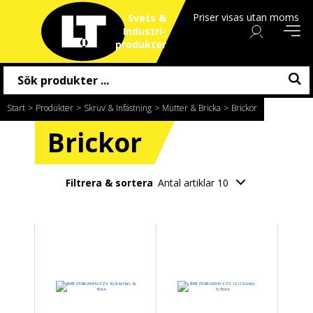
Priser visas utan moms
Svets &
Industri
produkter
Start
/
Produkter
/
Skruv & Infästning
/
Mutter & Bricka
/
Brickor
Brickor
Filtrera & sortera
Antal artiklar 10