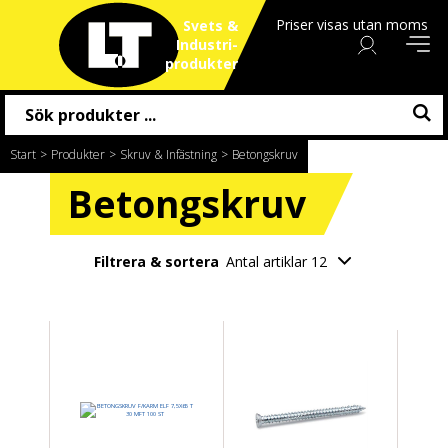
Priser visas utan moms
Svets &
Industri
produkter
Start
/
Produkter
/
Skruv & Infästning
/
Betongskruv
Betongskruv
Filtrera & sortera
Antal artiklar 12