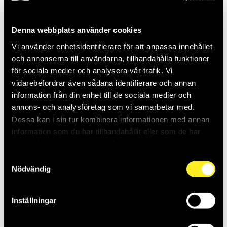
Denna webbplats använder cookies
Vi använder enhetsidentifierare för att anpassa innehållet
och annonserna till användarna, tillhandahålla funktioner
för sociala medier och analysera vår trafik. Vi
vidarebefordrar även sådana identifierare och annan
information från din enhet till de sociala medier och
BETONGSKRUV
BETONGSKR R-LX HF
7,5X182 FZB BRK=50
6,0X50 ZF BRK=50
annons- och analysföretag som vi samarbetar med.
THO285682
THO288305
Dessa kan i sin tur kombinera informationen med annan
Saldo:
0
Saldo:
0
information som du har tillhandahållit eller som de har
samlat in när du har använt deras tjänster.
Samtyckesval
Nödvändig
Inställningar