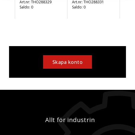
THO288329
THO288331
Saldo:
0
Saldo:
0
Skapa konto
Allt för industrin