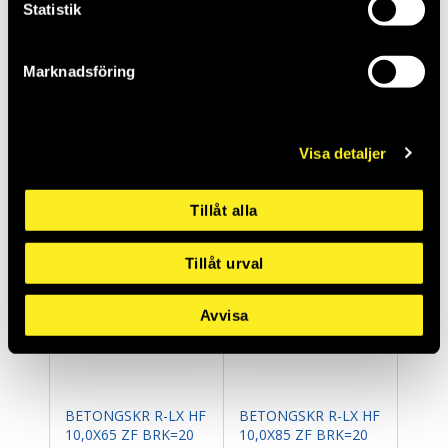
Statistik
Marknadsföring
BETONGSKR R-LX HF
BETONGSKR R-LX HF
8,0X60 ZF BRK=25
8,0X75 ZF BRK=25
THO288315
THO288317
Saldo:
0
Saldo:
0
Visa detaljer
Tillåt alla
Tillåt urval
Avvisa
BETONGSKR R-LX HF
BETONGSKR R-LX HF
10,0X65 ZF BRK=20
10,0X85 ZF BRK=20