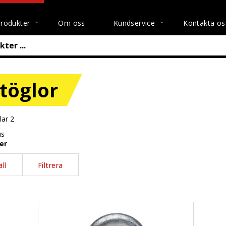
rodukter
Om oss
Kundservice
Kontakta os
töglor
klar
2
us
ger