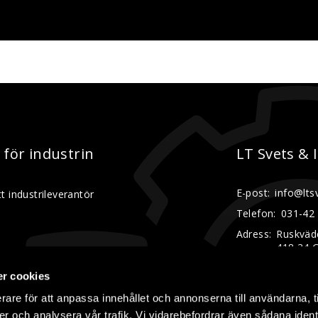
t för industrin
LT Svets & 
E-post:
info@lts
t industrileverantör
Telefon:
031-42
Adress:
Ruskväd
418 34 
Org.nr:
556376-
r cookies
rare för att anpassa innehållet och annonserna till användarna, t
er och analysera vår trafik. Vi vidarebefordrar även sådana ident