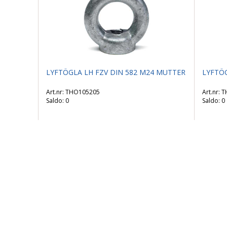
LYFTÖGLA LH FZV DIN 582 M24 MUTTER
LYFTÖG
THO105205
T
Saldo:
0
Saldo:
0