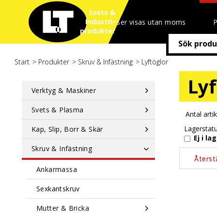
Svets &
Industri
Priser visas utan moms
P
produkter
Start
/
Produkter
/
Skruv & Infästning
/
Lyftöglor
Lyf
Verktyg & Maskiner
Svets & Plasma
Antal arti
Lagerstat
Kap, Slip, Borr & Skär
Ej i la
Skruv & Infästning
Ankarmassa
Sexkantskruv
Mutter & Bricka