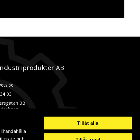
Industriprodukter AB
vets.se
 34 03
ersgatan 3B
Göteborg
5337
Tillåt alla
illhandahålla
ifierare och
Tillåt urval