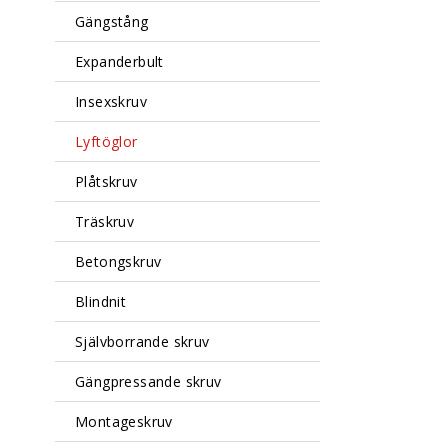
Gängstång
Expanderbult
Insexskruv
Lyftöglor
Plåtskruv
Träskruv
Betongskruv
Blindnit
Självborrande skruv
Gängpressande skruv
Montageskruv