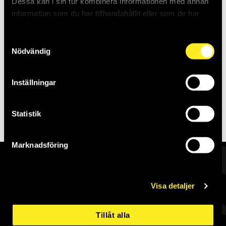
Dessa kan i sin tur kombinera informationen med annan
Saldo:
0
Saldo:
0
information som du har tillhandahållit eller som de har
samlat in när du har använt deras tjänster.
Samtyckesval
Nödvändig
Inställningar
Skapa konto
Statistik
Marknadsföring
Visa detaljer
Allt för industrin
Tillåt alla
Komplett industrileverantör