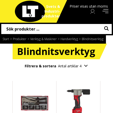
Priser visas utan moms
Svets &
Industri
produkter
Start
/
Produkter
/
Verktyg & Maskiner
/
Handverktyg
/
Blindnitsverktyg
Blindnitsverktyg
Filtrera & sortera
Antal artiklar 4