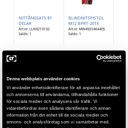
NITTÅNGSATS 81
BLINDNITSPISTOL
DELAR
M12 BPRT-201X
LU69210102
MW4933464405
Saldo:
1
Saldo:
1
Denna webbplats använder cookies
Vi använder enhetsidentifierare för att anpassa innehållet
och annonserna till användarna, tillhandahålla funktioner
för sociala medier och analysera vår trafik. Vi
vidarebefordrar även sådana identifierare och annan
BLINDNITTÅNG
BLINDNITSADAPTER
information från din enhet till de sociala medier och
RP60 MULTI
RP150
annons- och analysföretag som vi samarbetar med.
THO933629
THO945130