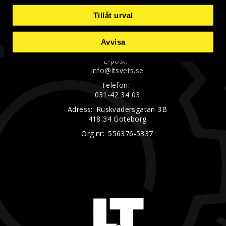
Tillåt urval
LT Svets & Industriprodukter AB
Avvisa
E-post:
info@ltsvets.se
Telefon:
031-42 34 03
Adress:
Ruskvädersgatan 3B
418 34 Göteborg
Org.nr:
556376-5337