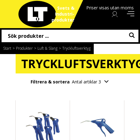
Priser visas utan moms
Svets &
Industri
produkter
Start
/
Produkter
/
Luft & Slang
/
Tryckluftsverktyg
TRYCKLUFTSVERKTY
Filtrera & sortera
Antal artiklar 3