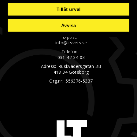
Tillåt urval
LT Svets & Industriprodukter AB
Avvisa
E-post:
info@ltsvets.se
Telefon:
031-42 34 03
Adress:
Ruskvädersgatan 3B
418 34 Göteborg
Org.nr:
556376-5337