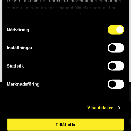
Dessa kan i sin tur kombinera informationen med annan
Saldo:
3
information som du har tillhandahållit eller som de har
samlat in när du har använt deras tjänster.
Samtyckesval
Nödvändig
Inställningar
Skapa konto
Statistik
Marknadsföring
Visa detaljer
Allt för industrin
Tillåt alla
Komplett industrileverantör