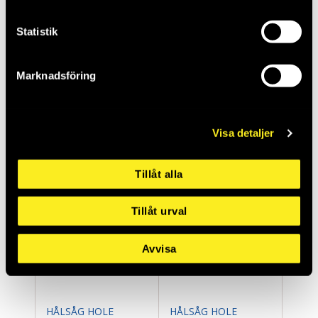
Statistik
HÅLSÅG HOLE
HÅLSÅG HOLE
Marknadsföring
DOZER 43MM
DOZER 46MM
MW49560097
MW49560107
Saldo:
0
Saldo:
0
Visa detaljer
Tillåt alla
Tillåt urval
Avvisa
HÅLSÅG HOLE
HÅLSÅG HOLE