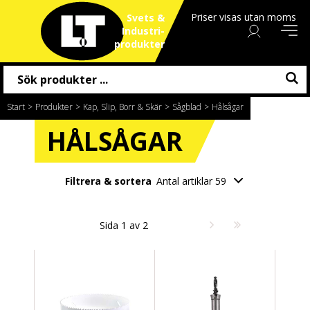
Priser visas utan moms
Svets &
Industri
produkter
Start
/
Produkter
/
Kap, Slip, Borr & Skär
/
Sågblad
/
Hålsågar
HÅLSÅGAR
Filtrera & sortera
Antal artiklar 59
Sida 1 av 2