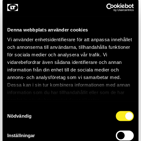
Denna webbplats använder cookies
Vi använder enhetsidentifierare för att anpassa innehållet
och annonserna till användarna, tillhandahålla funktioner
för sociala medier och analysera vår trafik. Vi
vidarebefordrar även sådana identifierare och annan
HÅLSÅG HOLE
HÅLSÅG HOLE
information från din enhet till de sociala medier och
DOZER 38MM
DOZER 41MM
annons- och analysföretag som vi samarbetar med.
MW49560082
MW49560092
Dessa kan i sin tur kombinera informationen med annan
Saldo:
0
Saldo:
0
information som du har tillhandahållit eller som de har
samlat in när du har använt deras tjänster.
Samtyckesval
Nödvändig
Inställningar